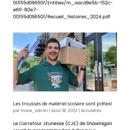
00155d09650f/Entities/m_aacd9e5b-152c-
e611-80e7-
00155d09650f/Recueil_histoires_2024.pdf
Les trousses de matériel scolaire sont prêtes!
par
triaxe_admin
|
Août 18, 2023
|
Actualités
Le Carrefour JEunesse (CJE) de Shawinigan